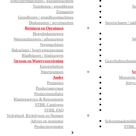
Verticuteermachines / gazonbeluchters
Tuinfrezen / grondfrezen
St
Zitmaaiers
Grondboren / grondboormachines
Drukspuiten / nevelspuiten
Snoeischaren / tak
Reinigen en Opruimen
Hogedrukreinigers
Waterstofzuigers / alleszuigers
We
Veegmachines
Hakselaars / houtversnipperaars
Bladblazers / bladzuigers
Stroom en Watervoorziening
Gezichtsbeschermi
Energiebeheer
Waterpompen
Ve
Ander
Motorolie 
Promoties
Jerryc
Productaanvraag
Productinstallatie
Klantenservice & Retourneren
STIHL Catalogus
STIHL FAQ
Veiligheid, Richtlijnen en Normen
Advies en inspiratie
Schoonmaakmiddel
Productregistratie
STIHL 