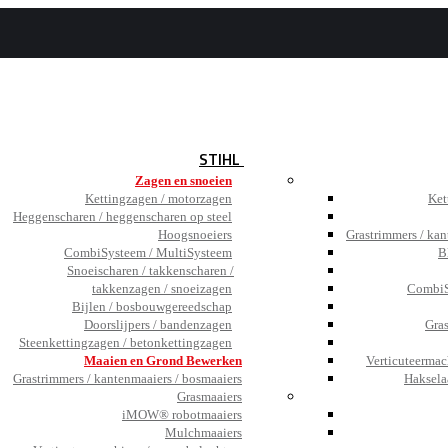
BEZOEK
DE SHOWROOM
JOBS
TESTIMONIALS
NIEUWS
STIHL
Zagen en snoeien
Kettingzagen / motorzagen
Ket
Heggenscharen / heggenscharen op steel
Hoogsnoeiers
Grastrimmers / kan
CombiSysteem / MultiSysteem
B
Snoeischaren / takkenscharen /
takkenzagen / snoeizagen
CombiS
Bijlen / bosbouwgereedschap
Doorslijpers / bandenzagen
Gra
Steenkettingzagen / betonkettingzagen
Maaien en Grond Bewerken
Verticuteermac
Grastrimmers / kantenmaaiers / bosmaaiers
Haksela
Grasmaaiers
iMOW® robotmaaiers
Mulchmaaiers