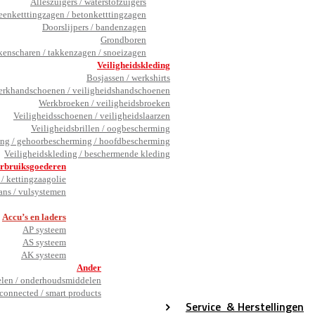
Alleszuigers / waterstofzuigers
eenketttingzagen / betonketttingzagen
Doorslijpers / bandenzagen
Grondboren
kenscharen / takkenzagen / snoeizagen
Veiligheidskleding
Bosjassen / werkshirts
rkhandschoenen / veiligheidshandschoenen
Werkbroeken / veiligheidsbroeken
Veiligheidsschoenen / veiligheidslaarzen
Veiligheidsbrillen / oogbescherming
ng / gehoorbescherming / hoofdbescherming
Veiligheidskleding / beschermende kleding
rbruiksgoederen
/ kettingzaagolie
ans / vulsystemen
_
Accu’s en laders
AP systeem
AS systeem
AK systeem
Ander
en / onderhoudsmiddelen
connected / smart products
Service
& Herstellingen