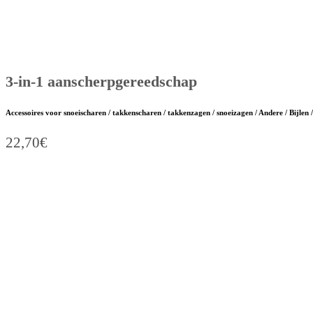
3-in-1 aanscherpgereedschap
Accessoires voor snoeischaren / takkenscharen / takkenzagen / snoeizagen / Andere / Bijle
22,70
€