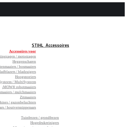
STIHL
Accessoires
Accessoires voor
tingzagen / motorzagen
Heggenscharen
tenmaaiers / bosmaaiers
ladblazers / bladzuigers
Hoogsnoeiers
ysteem / MultiSysteem
¡MOW® robotmaaiers
smaaiers / mulchmaaiers
Zitmaaiers
hines / gazonbeluchters
ars / houtversnipperaars
_
Tuinfrezen / grondfrezen
Hogedrukreinigers