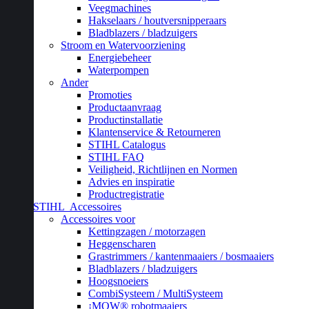
Veegmachines
Hakselaars / houtversnipperaars
Bladblazers / bladzuigers
Stroom en Watervoorziening
Energiebeheer
Waterpompen
Ander
Promoties
Productaanvraag
Productinstallatie
Klantenservice & Retourneren
STIHL Catalogus
STIHL FAQ
Veiligheid, Richtlijnen en Normen
Advies en inspiratie
Productregistratie
STIHL
Accessoires
Accessoires voor
Kettingzagen / motorzagen
Heggenscharen
Grastrimmers / kantenmaaiers / bosmaaiers
Bladblazers / bladzuigers
Hoogsnoeiers
CombiSysteem / MultiSysteem
¡MOW® robotmaaiers