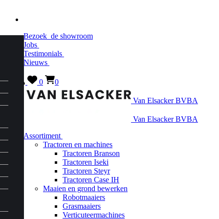
Bezoek
de showroom
Jobs
Testimonials
Nieuws
0
0
Van Elsacker BVBA
Van Elsacker BVBA
Assortiment
Tractoren en machines
Tractoren Branson
Tractoren Iseki
Tractoren Steyr
Tractoren Case IH
Maaien en grond bewerken
Robotmaaiers
Grasmaaiers
Verticuteermachines