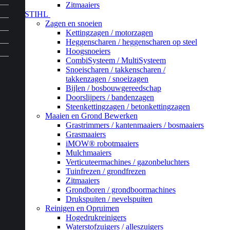
Zitmaaiers
STIHL
Zagen en snoeien
Kettingzagen / motorzagen
Heggenscharen / heggenscharen op steel
Hoogsnoeiers
CombiSysteem / MultiSysteem
Snoeischaren / takkenscharen /
takkenzagen / snoeizagen
Bijlen / bosbouwgereedschap
Doorslijpers / bandenzagen
Steenkettingzagen / betonkettingzagen
Maaien en Grond Bewerken
Grastrimmers / kantenmaaiers / bosmaaiers
Grasmaaiers
iMOW® robotmaaiers
Mulchmaaiers
Verticuteermachines / gazonbeluchters
Tuinfrezen / grondfrezen
Zitmaaiers
Grondboren / grondboormachines
Drukspuiten / nevelspuiten
Reinigen en Opruimen
Hogedrukreinigers
Waterstofzuigers / alleszuigers