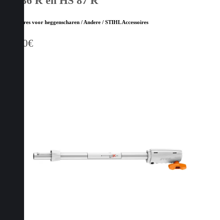
HS 86 R en HS 87 R
Accessoires voor heggenscharen / Andere / STIHL Accessoires
32,40
€