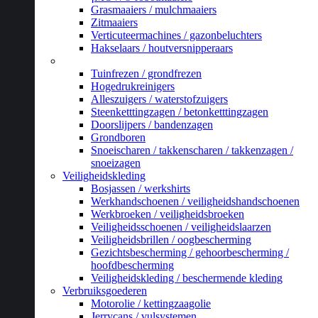
Grasmaaiers / mulchmaaiers
Zitmaaiers
Verticuteermachines / gazonbeluchters
Hakselaars / houtversnipperaars
_
Tuinfrezen / grondfrezen
Hogedrukreinigers
Alleszuigers / waterstofzuigers
Steenketttingzagen / betonketttingzagen
Doorslijpers / bandenzagen
Grondboren
Snoeischaren / takkenscharen / takkenzagen /
snoeizagen
Veiligheidskleding
Bosjassen / werkshirts
Werkhandschoenen / veiligheidshandschoenen
Werkbroeken / veiligheidsbroeken
Veiligheidsschoenen / veiligheidslaarzen
Veiligheidsbrillen / oogbescherming
Gezichtsbescherming / gehoorbescherming /
hoofdbescherming
Veiligheidskleding / beschermende kleding
Verbruiksgoederen
Motorolie / kettingzaagolie
Jerrycans / vulsystemen