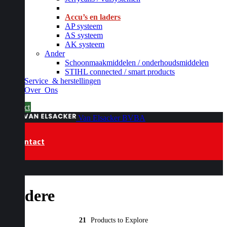
_
Accu’s en laders
AP systeem
AS systeem
AK systeem
Ander
Schoonmaakmiddelen / onderhoudsmiddelen
STIHL connected / smart products
Service
& herstellingen
Over
Ons
Contact
Van Elsacker BVBA
Contact
Andere
21
Products to Explore