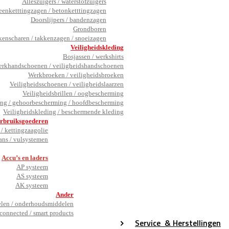
Alleszuigers / waterstofzuigers
eenketttingzagen / betonketttingzagen
Doorslijpers / bandenzagen
Grondboren
kenscharen / takkenzagen / snoeizagen
Veiligheidskleding
Bosjassen / werkshirts
rkhandschoenen / veiligheidshandschoenen
Werkbroeken / veiligheidsbroeken
Veiligheidsschoenen / veiligheidslaarzen
Veiligheidsbrillen / oogbescherming
ng / gehoorbescherming / hoofdbescherming
Veiligheidskleding / beschermende kleding
rbruiksgoederen
/ kettingzaagolie
ans / vulsystemen
_
Accu’s en laders
AP systeem
AS systeem
AK systeem
Ander
en / onderhoudsmiddelen
connected / smart products
Service
& Herstellingen