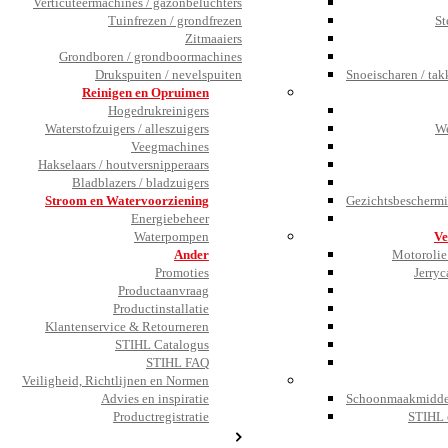
Verticuteermachines / gazonbeluchters
Tuinfrezen / grondfrezen
St
Zitmaaiers
Grondboren / grondboormachines
Drukspuiten / nevelspuiten
Snoeischaren / tak
Reinigen en Opruimen
Hogedrukreinigers
Waterstofzuigers / alleszuigers
We
Veegmachines
Hakselaars / houtversnipperaars
Bladblazers / bladzuigers
Stroom en Watervoorziening
Gezichtsbeschermi
Energiebeheer
Waterpompen
Ve
Ander
Motorolie 
Promoties
Jerryc
Productaanvraag
Productinstallatie
Klantenservice & Retourneren
STIHL Catalogus
STIHL FAQ
Veiligheid, Richtlijnen en Normen
Advies en inspiratie
Schoonmaakmiddel
Productregistratie
STIHL 