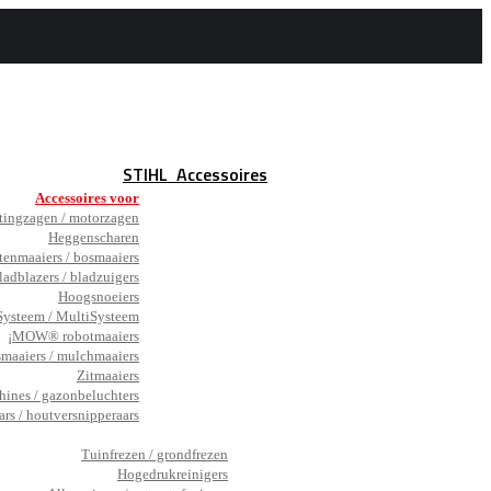
STIHL
Accessoires
Accessoires voor
tingzagen / motorzagen
Heggenscharen
tenmaaiers / bosmaaiers
ladblazers / bladzuigers
Hoogsnoeiers
ysteem / MultiSysteem
¡MOW® robotmaaiers
smaaiers / mulchmaaiers
Zitmaaiers
hines / gazonbeluchters
ars / houtversnipperaars
_
Tuinfrezen / grondfrezen
Hogedrukreinigers