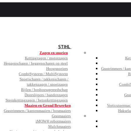
BEZOEK
DE SHOWROOM
JOBS
TESTIMONIALS
NIEUWS
STIHL
Zagen en snoeien
Kettingzagen / motorzagen
Ket
Heggenscharen / heggenscharen op steel
Hoogsnoeiers
Grastrimmers / kan
CombiSysteem / MultiSysteem
B
Snoeischaren / takkenscharen /
takkenzagen / snoeizagen
CombiS
Bijlen / bosbouwgereedschap
Doorslijpers / bandenzagen
Gra
Steenkettingzagen / betonkettingzagen
Maaien en Grond Bewerken
Verticuteermac
Grastrimmers / kantenmaaiers / bosmaaiers
Haksela
Grasmaaiers
iMOW® robotmaaiers
Mulchmaaiers