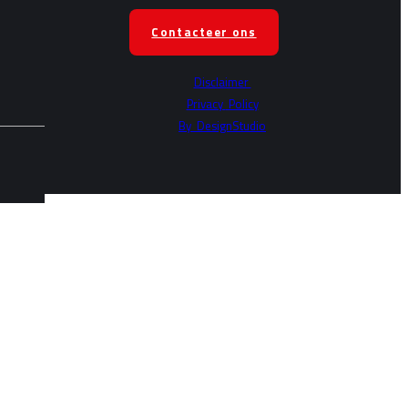
Contacteer ons
Disclaimer
Privacy
Policy
By
DesignStudio