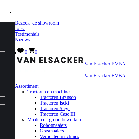
Bezoek
de showroom
Jobs
Testimonials
Nieuws
0
0
Van Elsacker BVBA
Van Elsacker BVBA
Assortiment
Tractoren en machines
Tractoren Branson
Tractoren Iseki
Tractoren Steyr
Tractoren Case IH
Maaien en grond bewerken
Robotmaaiers
Grasmaaiers
Verticuteermachines