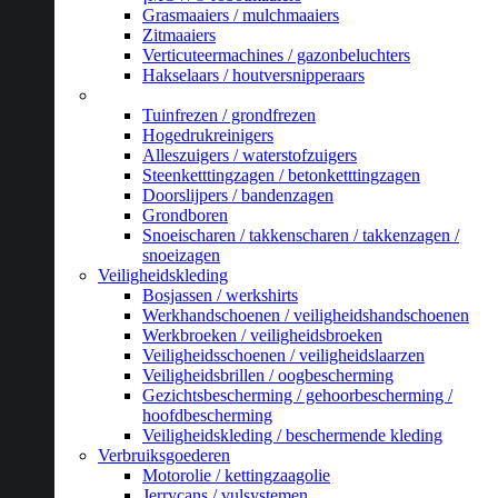
Grasmaaiers / mulchmaaiers
Zitmaaiers
Verticuteermachines / gazonbeluchters
Hakselaars / houtversnipperaars
_
Tuinfrezen / grondfrezen
Hogedrukreinigers
Alleszuigers / waterstofzuigers
Steenketttingzagen / betonketttingzagen
Doorslijpers / bandenzagen
Grondboren
Snoeischaren / takkenscharen / takkenzagen /
snoeizagen
Veiligheidskleding
Bosjassen / werkshirts
Werkhandschoenen / veiligheidshandschoenen
Werkbroeken / veiligheidsbroeken
Veiligheidsschoenen / veiligheidslaarzen
Veiligheidsbrillen / oogbescherming
Gezichtsbescherming / gehoorbescherming /
hoofdbescherming
Veiligheidskleding / beschermende kleding
Verbruiksgoederen
Motorolie / kettingzaagolie
Jerrycans / vulsystemen