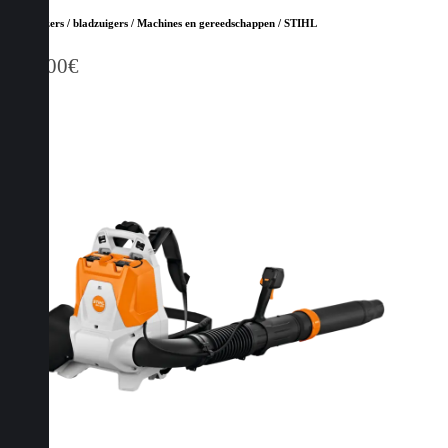
Bladblazers / bladzuigers / Machines en gereedschappen / STIHL
169,00
€