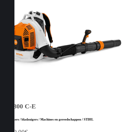
BR 800 C-E
Bladblazers / bladzuigers / Machines en gereedschappen / STIHL