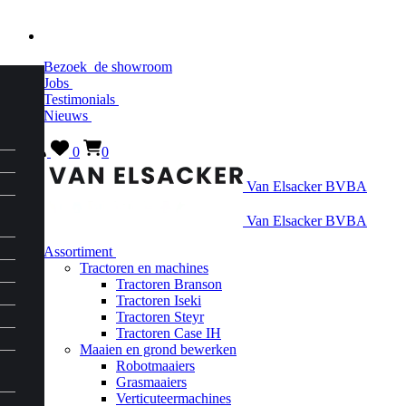
Bezoek
de showroom
Jobs
Testimonials
Nieuws
0
0
Van Elsacker BVBA
Van Elsacker BVBA
Assortiment
Tractoren en machines
Tractoren Branson
Tractoren Iseki
Tractoren Steyr
Tractoren Case IH
Maaien en grond bewerken
Robotmaaiers
Grasmaaiers
Verticuteermachines