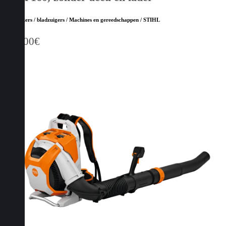
Bladblazers / bladzuigers / Machines en gereedschappen / STIHL
349,00
€