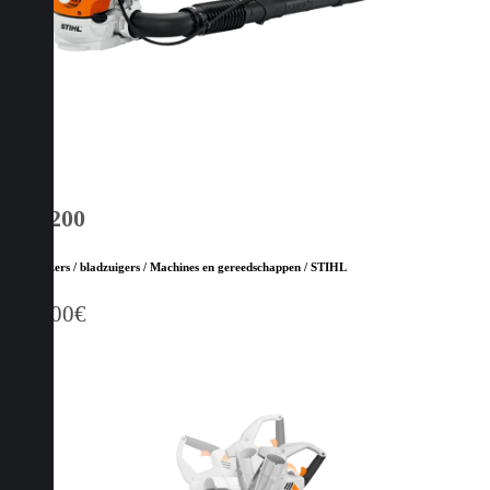
BR 200
Bladblazers / bladzuigers / Machines en gereedschappen / STIHL
609,00
€