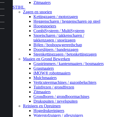
Zitmaaiers
STIHL
Zagen en snoeien
Kettingzagen / motorzagen
Heggenscharen / heggenscharen op steel
Hoogsnoeiers
CombiSysteem / MultiSysteem
Snoeischaren / takkenscharen /
takkenzagen / snoeizagen
Bijlen / bosbouwgereedschap
Doorslijpers / bandenzagen
Steenkettingzagen / betonkettingzagen
Maaien en Grond Bewerken
Grastrimmers / kantenmaaiers / bosmaaiers
Grasmaaiers
iMOW® robotmaaiers
Mulchmaaiers
Verticuteermachines / gazonbeluchters
Tuinfrezen / grondfrezen
Zitmaaiers
Grondboren / grondboormachines
Drukspuiten / nevelspuiten
Reinigen en Opruimen
Hogedrukreinigers
Waterstofzuigers / alleszuigers