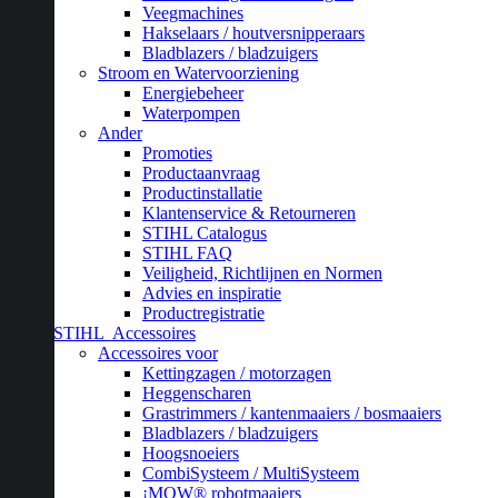
Veegmachines
Hakselaars / houtversnipperaars
Bladblazers / bladzuigers
Stroom en Watervoorziening
Energiebeheer
Waterpompen
Ander
Promoties
Productaanvraag
Productinstallatie
Klantenservice & Retourneren
STIHL Catalogus
STIHL FAQ
Veiligheid, Richtlijnen en Normen
Advies en inspiratie
Productregistratie
STIHL
Accessoires
Accessoires voor
Kettingzagen / motorzagen
Heggenscharen
Grastrimmers / kantenmaaiers / bosmaaiers
Bladblazers / bladzuigers
Hoogsnoeiers
CombiSysteem / MultiSysteem
¡MOW® robotmaaiers