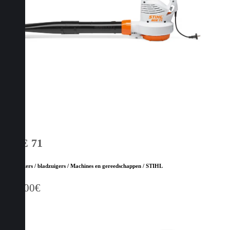
BGE 71
Bladblazers / bladzuigers / Machines en gereedschappen / STIHL
149,00
€