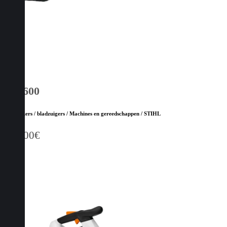
BR 600
Bladblazers / bladzuigers / Machines en gereedschappen / STIHL
959,00
€