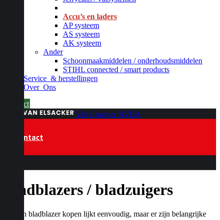
_
Accu’s en laders
AP systeem
AS systeem
AK systeem
Ander
Schoonmaakmiddelen / onderhoudsmiddelen
STIHL connected / smart products
Service
& herstellingen
Over
Ons
Contact
Van Elsacker BVBA
Contact
Bladblazers / bladzuigers
Een bladblazer kopen lijkt eenvoudig, maar er zijn belangrijke