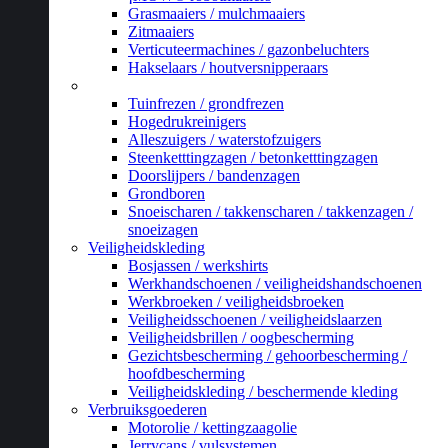
Grasmaaiers / mulchmaaiers
Zitmaaiers
Verticuteermachines / gazonbeluchters
Hakselaars / houtversnipperaars
_
Tuinfrezen / grondfrezen
Hogedrukreinigers
Alleszuigers / waterstofzuigers
Steenketttingzagen / betonketttingzagen
Doorslijpers / bandenzagen
Grondboren
Snoeischaren / takkenscharen / takkenzagen /
snoeizagen
Veiligheidskleding
Bosjassen / werkshirts
Werkhandschoenen / veiligheidshandschoenen
Werkbroeken / veiligheidsbroeken
Veiligheidsschoenen / veiligheidslaarzen
Veiligheidsbrillen / oogbescherming
Gezichtsbescherming / gehoorbescherming /
hoofdbescherming
Veiligheidskleding / beschermende kleding
Verbruiksgoederen
Motorolie / kettingzaagolie
Jerrycans / vulsystemen