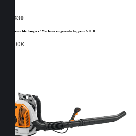
BR 430
Bladblazers / bladzuigers / Machines en gereedschappen / STIHL
829,00
€